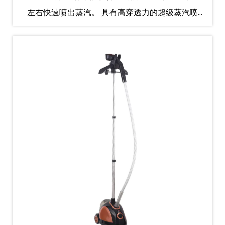
左右快速喷出蒸汽。 具有高穿透力的超级蒸汽喷
射，可即时去除褶皱。 蒸汽量≥20g/min。 160ml
水箱，小容量大作用。 98℃千级干蒸汽呵护珍贵
面...