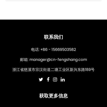
持久蒸汽，熨烫更多衣物 2分钟熨烫，快速高效 可
水洗防水阀 2.5L大容量透明水箱，更多布料一一...
联系我们
电话: +86 - 15669503582
邮箱:
manager@cn-fengshang.com
浙江省慈溪市宗汉街道二塘工业区新兴东路189号
获取更多信息