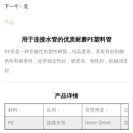
下一个：无
产品
用于连接水管的优质耐磨PE塑料管
PE管是一种非极性热塑性树脂，结晶度高，具有良好的耐
热性和耐寒性，化学稳定性好，硬度高、韧性好，机械强度
好。
产品详情
材料：
应用：
管壁厚度：
公
PE
连接水管
1mm-2mm
20