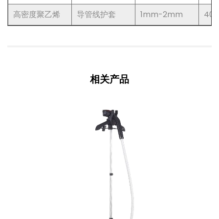
高密度聚乙烯
导管线护套
1mm-2mm
40
相关产品