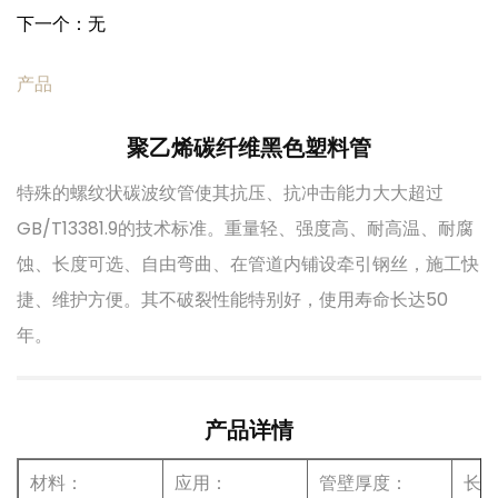
下一个：无
产品
聚乙烯碳纤维黑色塑料管
特殊的螺纹状碳波纹管使其抗压、抗冲击能力大大超过
GB/T13381.9的技术标准。重量轻、强度高、耐高温、耐腐
蚀、长度可选、自由弯曲、在管道内铺设牵引钢丝，施工快
捷、维护方便。其不破裂性能特别好，使用寿命长达50
年。
产品详情
材料：
应用：
管壁厚度：
长